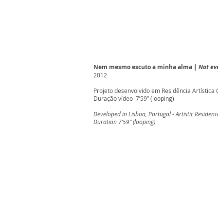
Nem mesmo escuto a minha alma |
Not ev
2012
Projeto desenvolvido em Residência Artística
Duração vídeo 7’59’’ (looping)
Developed in Lisboa, Portugal - Artistic Reside
Duration 7’59’’ (looping)