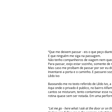
“Que me deixem passar - eis o que peço diant
E que ninguém me siga na passagem.
Não tenho companheiros de viagem nem quer
Para passar, exijo estar sozinho, somente 
Mas caso me proíbam de passar por ser eu di
Inventarei a porta e o caminho. E passarei soz
Lêdo Ivo
Baseando-me no texto referido de Lêdo Ivo, 
Aqui onde o privado é publico, no bairro Alfa
cantos se misturam, tento contaminar esse ruí
rotina quase sem ser notada. Em uma perform
"Let me go - here what I ask at the door or on t