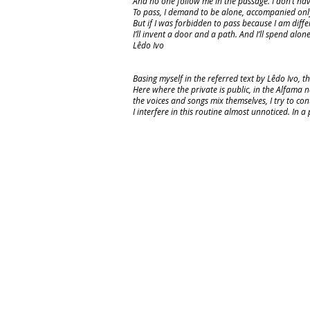
And no one follow me in the passage. I don’t hav
To pass, I demand to be alone, accompanied onl
But if I was forbidden to pass because I am diff
I’ll invent a door and a path. And I’ll spend alone
Lêdo Ivo
Basing myself in the referred text by Lêdo Ivo, 
Here where the private is public, in the Alfama
the voices and songs mix themselves, I try to con
I interfere in this routine almost unnoticed. In a