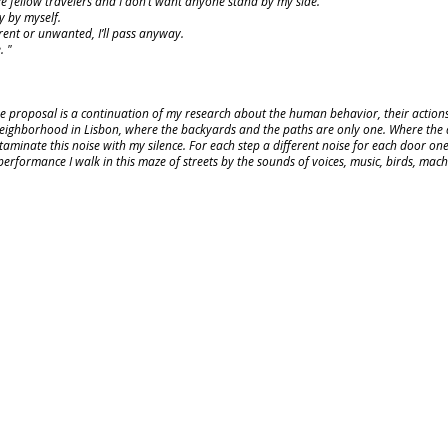
e fellow travelers and I don’t want anyone stand by my side.
y by myself.
erent or unwanted, I’ll pass anyway.
. "
the proposal is a continuation of my research about the human behavior, their action
 neighborhood in Lisbon, where the backyards and the paths are only one. Where the
taminate this noise with my silence. For each step a different noise for each door one
 performance I walk in this maze of streets by the sounds of voices, music, birds, mach