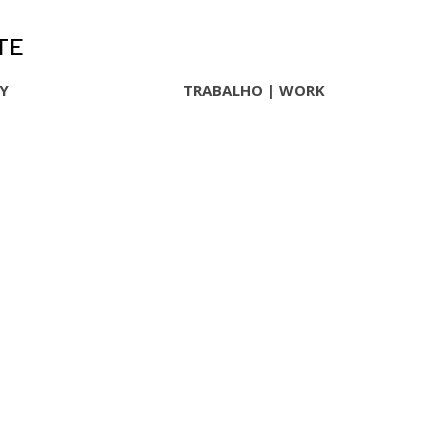
TE
HY
TRABALHO | WORK