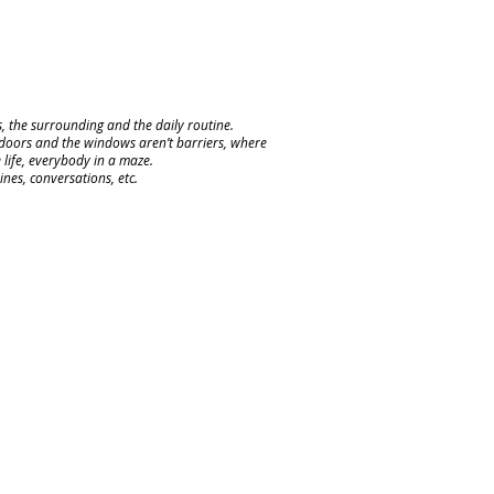
s, the surrounding and the daily routine.
 doors and the windows aren’t barriers, where
 life, everybody in a maze.
ines, conversations, etc.