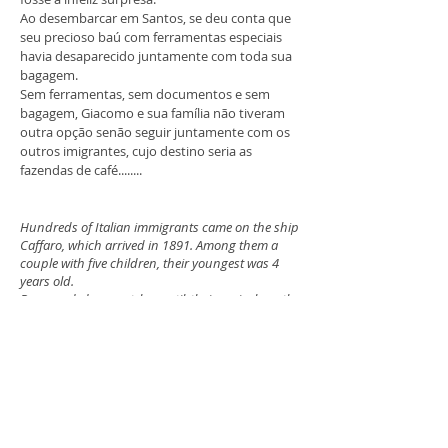
Ao desembarcar em Santos, se deu conta que
seu precioso baú com ferramentas especiais
havia desaparecido juntamente com toda sua
bagagem.
Sem ferramentas, sem documentos e sem
bagagem, Giacomo e sua família não tiveram
outra opção senão seguir juntamente com os
outros imigrantes, cujo destino seria as
fazendas de café........
Hundreds of Italian immigrants came on the ship
Caffaro, which arrived in 1891. Among them a
couple with five children, their youngest was 4
years old.
Days and day went by until their arrival on the
new world.
They left behind misery and a poor Italy,
burdened with difficulties.
With them, the feeling of change and the hope of
a better life.
On their luggage, besides the courage to face an
unknown, underdeveloped country and a
different language, Giacomo brought also his