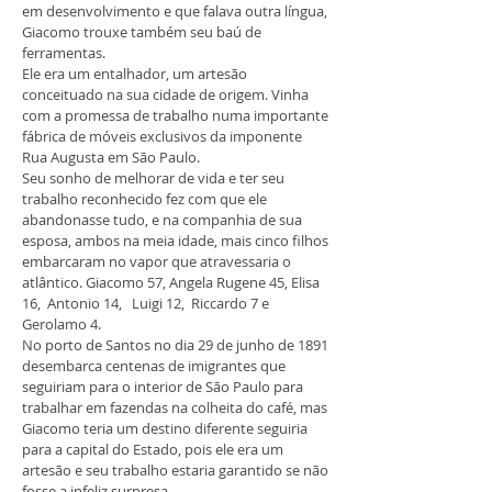
em desenvolvimento e que falava outra língua,
Giacomo trouxe também seu baú de
ferramentas.
Ele era um entalhador, um artesão
conceituado na sua cidade de origem. Vinha
com a promessa de trabalho numa importante
fábrica de móveis exclusivos da imponente
Rua Augusta em São Paulo.
Seu sonho de melhorar de vida e ter seu
trabalho reconhecido fez com que ele
abandonasse tudo, e na companhia de sua
esposa, ambos na meia idade, mais cinco filhos
embarcaram no vapor que atravessaria o
atlântico. Giacomo 57, Angela Rugene 45, Elisa
16, Antonio 14, Luigi 12, Riccardo 7 e
Gerolamo 4.
No porto de Santos no dia 29 de junho de 1891
desembarca centenas de imigrantes que
seguiriam para o interior de São Paulo para
trabalhar em fazendas na colheita do café, mas
Giacomo teria um destino diferente seguiria
para a capital do Estado, pois ele era um
artesão e seu trabalho estaria garantido se não
fosse a infeliz surpresa.