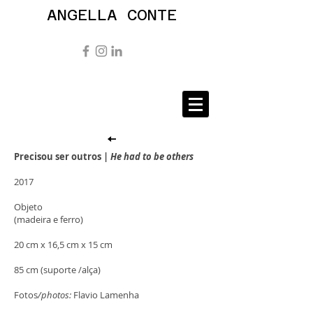
ANGELLA CONTE
Precisou ser outros |
He had to be others
2017
Objeto
(madeira e ferro)
20 cm x 16,5 cm x 15 cm
85 cm (suporte /alça)
Fotos
/photos:
Flavio Lamenha