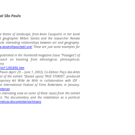
ral São Paulo
e theme of landscape, from Anne Cauquelin in her book
nt geographer Milton Santos and the researcher Renata
ite interesting relationships between art and geography.
.geografiaportatil.org/
These are just some examples for
 published in the Humboldt magazine (issue "Passages") of
oach on traveling from ethnological, philosophical,
ory.
59/pt11285896.htm
aulo (April 29 – June 1, 2003), Co-Edition Paço das Artes
ot of the exhibit “[based upon] TRUE STORIES”, produced
porary Art Witte de With in collaboration with IDF -
e International Festival of Films Rotterdam, in January-
ntarias
 interesting view on some of these issues from the exhibit
es: The documentary and the installation as a political
raticas-documentarias/ensaio