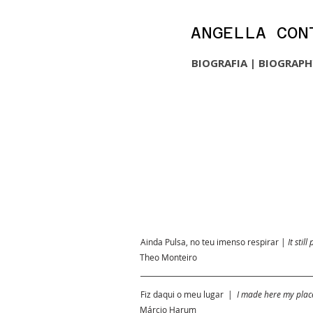
ANGELLA CON
BIOGRAFIA | BIOGRAP
Ainda Pulsa, no teu imenso respirar |
It stil
Theo Monteiro
Fiz daqui o meu lugar |
I made here my plac
Márcio Harum