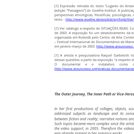
[1] Expressão retirada do texto ”Lugares do Anse
(edição “Passagens”) do Goethe-Institut. A public
perspectivas etnológicas, filosóficas, psicológicas, 
texto -
http://www.goethe.de/wis/bib/prj/hmb/the
[1] Ver catálogo a respeito de SITUAÇÕES REAIS. Co
de 2003. A exposição foi um desdobramento da e
organizada em Roterdã pelo Centro de Arte Conte
– Festival Internacional de Documentários de Marsel
em janeiro-março de 2003.
http://www.arquivoexo.
[1] A artista e pesquisadora Raquel Garbelotti ir
dessas questões a partir da exposição “a respeito 
O documental e o instalativo como dispo
http://www.arquivoexo.org/praticas-documentaria
The Outer Journey, The Inner Path or Vice-Vers
In her first productions of collages, objects, s
addressed subjects as landscape and its conce
between fiction and reality; narrative notions an
Such topics became more complex since the artist 
the video support, in 2005. Therefore the videos
was already present in her previous works.