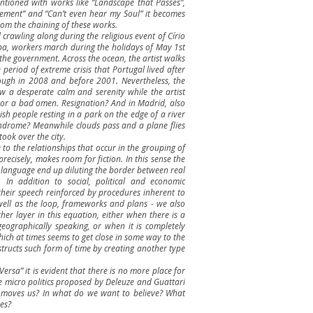
ntioned with works like “Landscape that Passes”,
cement” and “Can’t even hear my Soul” it becomes
from the chaining of these works.
crawling along during the religious event of Círio
uba, workers march during the holidays of May 1st
 the government. Across the ocean, the artist walks
 period of extreme crisis that Portugal lived after
ough in 2008 and before 2001. Nevertheless, the
 a desperate calm and serenity while the artist
e or a bad omen. Resignation? And in Madrid, also
ish people resting in a park on the edge of a river
ndrome? Meanwhile clouds pass and a plane flies
took over the city.
 to the relationships that occur in the grouping of
precisely, makes room for fiction. In this sense the
 language end up diluting the border between real
 In addition to social, political and economic
heir speech reinforced by procedures inherent to
well as the loop, frameworks and plans - we also
her layer in this equation, either when there is a
geographically speaking, or when it is completely
which at times seems to get close in some way to the
structs such form of time by creating another type
ersa” it is evident that there is no more place for
he micro politics proposed by Deleuze and Guattari
t moves us? In what do we want to believe? What
ves?