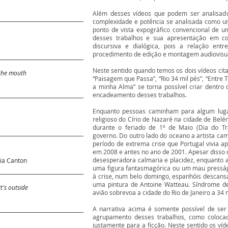
Além desses vídeos que podem ser analisado
complexidade e potência se analisada como u
ponto de vista expográfico convencional de 
desses trabalhos e sua apresentação em c
discursiva e dialógica, pois a relação en
procedimento de edição e montagem audiovisual
Neste sentido quando temos os dois vídeos cit
 the mouth
“Paisagem que Passa”, “Rio 34 mil pés”, “Entr
a minha Alma” se torna possível criar dentro 
encadeamento desses trabalhos.
Enquanto pessoas caminham para algum lugar
religioso do Círio de Nazaré na cidade de Bel
durante o feriado de 1º de Maio (Dia do Tr
governo. Do outro lado do oceano a artista cam
período de extrema crise que Portugal vivia a
e
em 2008 e antes no ano de 2001. Apesar disso o
desesperadora calmaria e placidez, enquanto 
tia Canton
uma figura fantasmagórica ou um mau pressá
à crise, num belo domingo, espanhóis descan
uma pintura de Antoine Watteau. Síndrome d
it's outside
avião sobrevoa a cidade do Rio de Janeiro a 34 
A narrativa acima é somente possível de ser
agrupamento desses trabalhos, como colocad
justamente para a ficção. Neste sentido os v