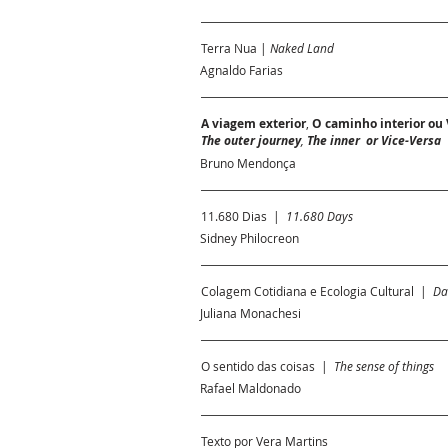
Terra Nua |
Naked Land
Agnaldo Farias
A viagem exterior
,
O caminho interior ou 
The outer journey
,
The inner or Vice-Versa
Bruno Mendonça
11.680 Dias |
11.680 Days
Sidney Philocreon
Colagem Cotidiana e Ecologia Cultural |
Dai
Juliana Monachesi
O sentido das coisas |
The sense of things
Rafael Maldonado
Texto por Vera Martins