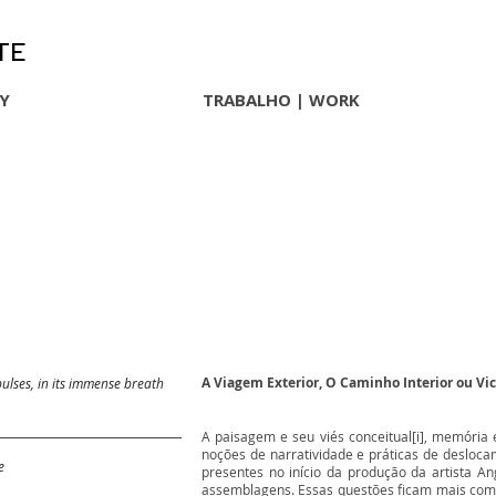
TE
HY
TRABALHO | WORK
A Viagem Exterior, O Caminho Interior ou Vi
l pulses, in its immense breath
A paisagem e seu viés conceitual[i], memória e
noções de narratividade e práticas de desloc
e
presentes no início da produção da artista An
assemblagens. Essas questões ficam mais comp