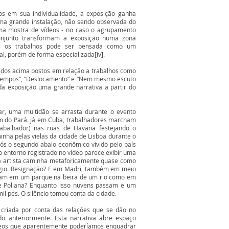
s em sua individualidade, a exposição ganha
ma grande instalação, não sendo observada do
uma mostra de vídeos - no caso o agrupamento
onjunto transformam a exposição numa zona
tre os trabalhos pode ser pensada como um
, porém de forma especializada[iv].
ados acima postos em relação a trabalhos como
e Tempos”, “Deslocamento” e “Nem mesmo escuto
da exposição uma grande narrativa a partir do
, uma multidão se arrasta durante o evento
ém do Pará. Já em Cuba, trabalhadores marcham
abalhador) nas ruas de Havana festejando o
inha pelas vielas da cidade de Lisboa durante o
pós o segundo abalo econômico vivido pelo país
 entorno registrado no vídeo parece exibir uma
a artista caminha metaforicamente quase como
gio. Resignação? E em Madri, também em meio
sam em um parque na beira de um rio como em
e Poliana? Enquanto isso nuvens passam e um
mil pés. O silêncio tomou conta da cidade.
 criada por conta das relações que se dão no
o anteriormente. Esta narrativa abre espaço
ídeos que aparentemente poderíamos enquadrar