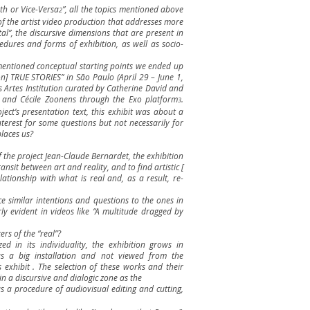
th or Vice-Versa
”, all the topics mentioned above
2
of the artist video production that addresses more
al”, the discursive dimensions that are present in
edures and forms of exhibition, as well as socio-
mentioned conceptual starting points we ended up
n] TRUE STORIES” in São Paulo (April 29 – June 1,
s Artes Institution curated by Catherine David and
 and Cécile Zoonens through the Exo platform
.
3
ect’s presentation text, this exhibit was about a
nterest for some questions but not necessarily for
places us?
 the project Jean-Claude Bernardet, the exhibition
ansit between art and reality, and to find artistic [
elationship with what is real and, as a result, re-
ice similar intentions and questions to the ones in
ly evident in videos like “A multitude dragged by
ers of the “real”?
d in its individuality, the exhibition grows in
s a big installation and not viewed from the
exhibit . The selection of these works and their
in a discursive and dialogic zone as the
 a procedure of audiovisual editing and cutting,