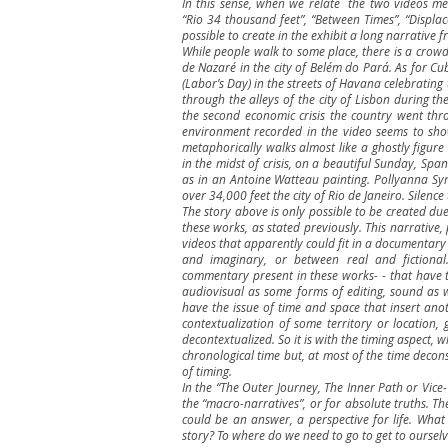
In this sense, when we relate the two videos me
“Rio 34 thousand feet”, “Between Times”, “Displa
possible to create in the exhibit a long narrative 
While people walk to some place, there is a crowd 
de Nazaré in the city of Belém do Pará. As for C
(Labor’s Day) in the streets of Havana celebrating
through the alleys of the city of Lisbon during the
the second economic crisis the country went thr
environment recorded in the video seems to show
metaphorically walks almost like a ghostly figur
in the midst of crisis, on a beautiful Sunday, Span
as in an Antoine Watteau painting. Pollyanna Sy
over 34,000 feet the city of Rio de Janeiro. Silence 
The story above is only possible to be created due
these works, as stated previously. This narrative, 
videos that apparently could fit in a documentary
and imaginary, or between real and fictional.
commentary present in these works- - that have t
audiovisual as some forms of editing, sound as 
have the issue of time and space that insert anot
contextualization of some territory or location, 
decontextualized. So it is with the timing aspect, 
chronological time but, at most of the time decon
of timing.
In the “The Outer Journey, The Inner Path or Vice-V
the “macro-narratives”, or for absolute truths. T
could be an answer, a perspective for life. Wha
story? To where do we need to go to get to oursel