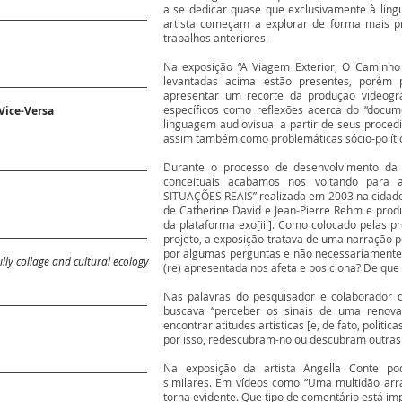
a se dedicar quase que exclusivamente à ling
artista começam a explorar de forma mais p
trabalhos anteriores.
Na exposição “A Viagem Exterior, O Caminho In
levantadas acima estão presentes, porém 
apresentar um recorte da produção videográ
específicos como reflexões acerca do “docume
Vice-Versa
linguagem audiovisual a partir de seus proced
assim também como problemáticas sócio-políti
Durante o processo de desenvolvimento da e
conceituais acabamos nos voltando para a
SITUAÇÕES REAIS” realizada em 2003 na cidade
de Catherine David e Jean-Pierre Rehm e produ
da plataforma exo[iii]. Como colocado pelas p
projeto, a exposição tratava de uma narração po
por algumas perguntas e não necessariamente 
lly collage and cultural ecology
(re) apresentada nos afeta e posiciona? De que
Nas palavras do pesquisador e colaborador d
buscava “perceber os sinais de uma renovaç
encontrar atitudes artísticas [e, de fato, políti
por isso, redescubram-no ou descubram outras 
Na exposição da artista Angella Conte po
similares. Em vídeos como “Uma multidão arra
torna evidente. Que tipo de comentário está impl