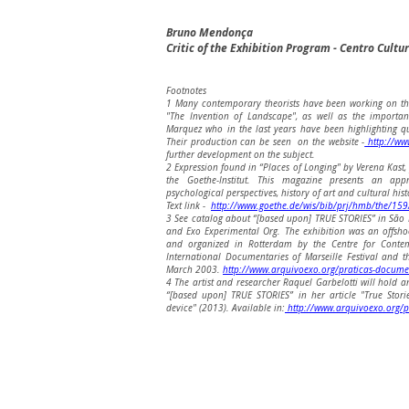
Bruno Mendonça
Critic of the Exhibition Program - Centro Cultu
Footnotes
1 Many contemporary theorists have been working on th
"The Invention of Landscape", as well as the importa
Marquez who in the last years have been highlighting qu
Their production can be seen on the website -
http://www
further development on the subject.
2 Expression found in “Places of Longing" by Verena Kast,
the Goethe-Institut. This magazine presents an appr
psychological perspectives, history of art and cultural hist
Text link -
http://www.goethe.de/wis/bib/prj/hmb/the/1
3 See catalog about “[based upon] TRUE STORIES” in São P
and Exo Experimental Org. The exhibition was an offsho
and organized in Rotterdam by the Centre for Contem
International Documentaries of Marseille Festival and th
March 2003.
http://www.arquivoexo.org/praticas-docume
4 The artist and researcher Raquel Garbelotti will hold an
“[based upon] TRUE STORIES” in her article "True Stori
device" (2013). Available in:
http://www.arquivoexo.org/p