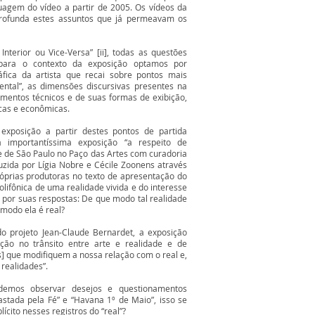
uagem do vídeo a partir de 2005. Os vídeos da
rofunda estes assuntos que já permeavam os
terior ou Vice-Versa” [ii], todas as questões
para o contexto da exposição optamos por
fica da artista que recai sobre pontos mais
ntal”, as dimensões discursivas presentes na
imentos técnicos e de suas formas de exibição,
cas e econômicas.
xposição a partir destes pontos de partida
 importantíssima exposição “a respeito de
 de São Paulo no Paço das Artes com curadoria
zida por Lígia Nobre e Cécile Zoonens através
róprias produtoras no texto de apresentação do
lifônica de uma realidade vivida e do interesse
por suas respostas: De que modo tal realidade
 modo ela é real?
o projeto Jean-Claude Bernardet, a exposição
ão no trânsito entre arte e realidade e de
cas] que modifiquem a nossa relação com o real e,
realidades”.
demos observar desejos e questionamentos
stada pela Fé” e “Havana 1º de Maio”, isso se
ícito nesses registros do “real”?