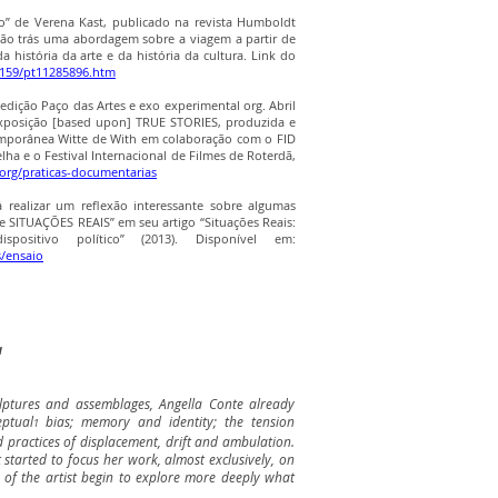
io” de Verena Kast, publicado na revista Humboldt
ação trás uma abordagem sobre a viagem a partir de
da história da arte e da história da cultura. Link do
/159/pt11285896.htm
edição Paço das Artes e exo experimental org. Abril
xposição [based upon] TRUE STORIES, produzida e
mporânea Witte de With em colaboração com o FID
ha e o Festival Internacional de Filmes de Roterdã,
org/praticas-documentarias
á realizar um reflexão interessante sobre algumas
de SITUAÇÕES REAIS” em seu artigo “Situações Reais:
sitivo político” (2013). Disponível em:
s/ensaio
a
culptures and assemblages, Angella Conte already
ptual
bias; memory and identity; the tension
1
d practices of displacement, drift and ambulation.
started to focus her work, almost exclusively, on
 of the artist begin to explore more deeply what