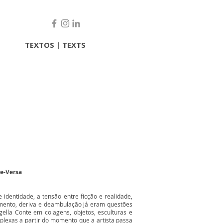
TEXTOS | TEXTS
ce-Versa
 identidade, a tensão entre ficção e realidade,
amento, deriva e deambulação já eram questões
gella Conte em colagens, objetos, esculturas e
lexas a partir do momento que a artista passa