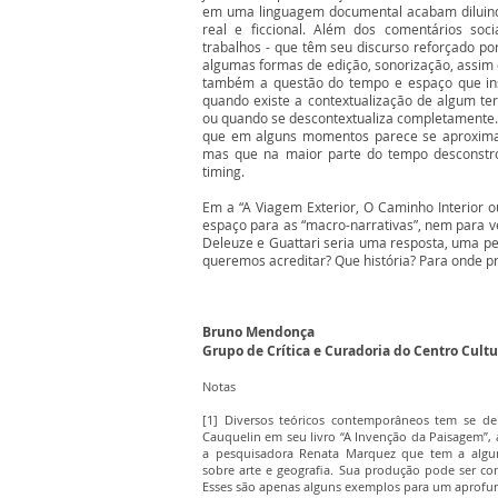
em uma linguagem documental acabam diluindo 
real e ficcional. Além dos comentários soci
trabalhos - que têm seu discurso reforçado po
algumas formas de edição, sonorização, assim
também a questão do tempo e espaço que in
quando existe a contextualização de algum terr
ou quando se descontextualiza completamente
que em alguns momentos parece se aproxima
mas que na maior parte do tempo desconstró
timing.
Em a “A Viagem Exterior, O Caminho Interior ou
espaço para as “macro-narrativas”, nem para ve
Deleuze e Guattari seria uma resposta, uma pe
queremos acreditar? Que história? Para onde 
Bruno Mendonça
Grupo de Crítica e Curadoria do Centro Cultu
Notas
[1] Diversos teóricos contemporâneos tem se d
Cauquelin em seu livro “A Invenção da Paisagem”,
a pesquisadora Renata Marquez que tem a alguns
sobre arte e geografia. Sua produção pode ser con
Esses são apenas alguns exemplos para um aprofu