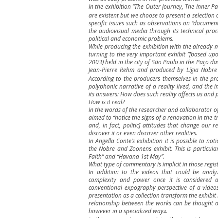
In the exhibition “The Outer Journey, The Inner Pa
are existent but we choose to present a selection 
specific issues such as observations on “document
the audiovisual media through its technical proc
political and economic problems.
While producing the exhibition with the already 
turning to the very important exhibit “[based upo
2003) held in the city of São Paulo in the Paço da
Jean-Pierre Rehm and produced by Lígia Nobre
According to the producers themselves in the proj
polyphonic narrative of a reality lived, and the i
its answers: How does such reality affects us and 
How is it real?
In the words of the researcher and collaborator of
aimed to “notice the signs of a renovation in the tr
and, in fact, politic] attitudes that change our r
discover it or even discover other realities.
In Angella Conte’s exhibition it is possible to not
the Nobre and Zoonens exhibit. This is particular
Faith” and “Havana 1st May”.
What type of commentary is implicit in those regist
In addition to the videos that could be analyze
complexity and power once it is considered a
conventional expography perspective of a videos 
presentation as a collection transform the exhibit 
relationship between the works can be thought as
however in a specialized way
.
4