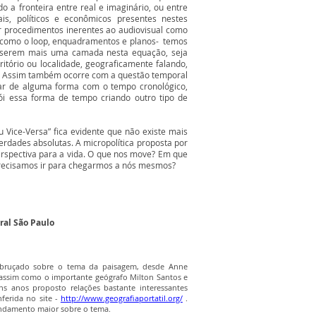
a fronteira entre real e imaginário, ou entre
ais, políticos e econômicos presentes nestes
r procedimentos inerentes ao audiovisual como
 como o loop, enquadramentos e planos- temos
serem mais uma camada nesta equação, seja
itório ou localidade, geograficamente falando,
. Assim também ocorre com a questão temporal
r de alguma forma com o tempo cronológico,
i essa forma de tempo criando outro tipo de
 Vice-Versa” fica evidente que não existe mais
rdades absolutas. A micropolítica proposta por
rspectiva para a vida. O que nos move? Em que
precisamos ir para chegarmos a nós mesmos?
ral São Paulo
ebruçado sobre o tema da paisagem, desde Anne
 assim como o importante geógrafo Milton Santos e
 anos proposto relações bastante interessantes
ferida no site -
http://www.geografiaportatil.org/
.
ndamento maior sobre o tema.