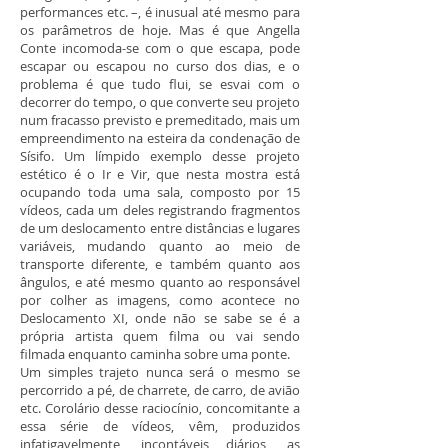
performances etc. –, é inusual até mesmo para
os parâmetros de hoje. Mas é que Angella
Conte incomoda-se com o que escapa, pode
escapar ou escapou no curso dos dias, e o
problema é que tudo flui, se esvai com o
decorrer do tempo, o que converte seu projeto
num fracasso previsto e premeditado, mais um
empreendimento na esteira da condenação de
Sísifo. Um límpido exemplo desse projeto
estético é o Ir e Vir, que nesta mostra está
ocupando toda uma sala, composto por 15
vídeos, cada um deles registrando fragmentos
de um deslocamento entre distâncias e lugares
variáveis, mudando quanto ao meio de
transporte diferente, e também quanto aos
ângulos, e até mesmo quanto ao responsável
por colher as imagens, como acontece no
Deslocamento XI, onde não se sabe se é a
própria artista quem filma ou vai sendo
filmada enquanto caminha sobre uma ponte.
Um simples trajeto nunca será o mesmo se
percorrido a pé, de charrete, de carro, de avião
etc. Corolário desse raciocínio, concomitante a
essa série de vídeos, vêm, produzidos
infatigavelmente, incontáveis diários, as