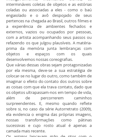
intermináveis coletas de objetos e as estórias
coladas ou associadas a eles - como o baú
engaiolado e o avô despojado de seus
pertences na chegada ao Brasil, outros filmes e
a experiência de ambientes fechados e
externos, vazios ou ocupados por pessoas,
com a artista acompanhando seus passos ou
refazendo os que julgou plausíveis. A matéria-
prima da memória junta lembranças com
objetos e espaços com os quais
desenvolvemos nossas coreografias.
Que várias dessas obras sejam protagonizadas
por ela mesma, deve-se a sua estratégia de
colocar-se no lugar do outro, como também de
imaginar o efeito do contato dos outros sobre
as coisas com que ela trava contato, dado que
os objetos ultrapassam-nos em tempo de vida,
além de percorrerem caminhos
surpreendentes. E, mesmo quando reflete
sobre si, no caso da série Autorretrato (2009),
ela evidencia o enigma das próprias imagens,
nossas transformações como pátinas
sucessivas e cujo rosto atual é apenas a
camada mais recente.
Os antigos lançavam mão de ritos com o