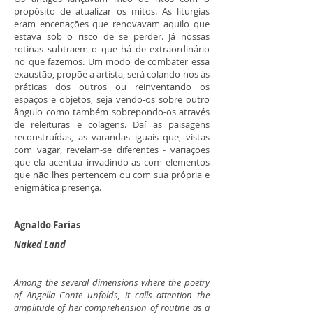
propósito de atualizar os mitos. As liturgias
eram encenações que renovavam aquilo que
estava sob o risco de se perder. Já nossas
rotinas subtraem o que há de extraordinário
no que fazemos. Um modo de combater essa
exaustão, propõe a artista, será colando-nos às
práticas dos outros ou reinventando os
espaços e objetos, seja vendo-os sobre outro
ângulo como também sobrepondo-os através
de releituras e colagens. Daí as paisagens
reconstruídas, as varandas iguais que, vistas
com vagar, revelam-se diferentes - variações
que ela acentua invadindo-as com elementos
que não lhes pertencem ou com sua própria e
enigmática presença.
Agnaldo Farias
Naked Land
Among the several dimensions where the poetry
of Angella Conte unfolds, it calls attention the
amplitude of her comprehension of routine as a