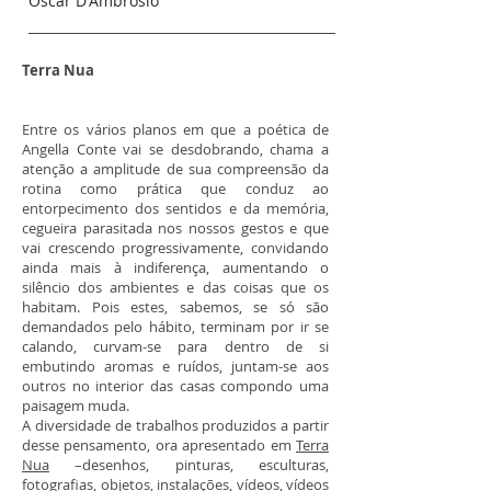
Oscar D'Ambrósio
Terra Nua
Entre os vários planos em que a poética de
Angella Conte vai se desdobrando, chama a
atenção a amplitude de sua compreensão da
rotina como prática que conduz ao
entorpecimento dos sentidos e da memória,
cegueira parasitada nos nossos gestos e que
vai crescendo progressivamente, convidando
ainda mais à indiferença, aumentando o
silêncio dos ambientes e das coisas que os
habitam. Pois estes, sabemos, se só são
demandados pelo hábito, terminam por ir se
calando, curvam-se para dentro de si
embutindo aromas e ruídos, juntam-se aos
outros no interior das casas compondo uma
paisagem muda.
A diversidade de trabalhos produzidos a partir
desse pensamento, ora apresentado em
Terra
Nua
–desenhos, pinturas, esculturas,
fotografias, objetos, instalações, vídeos, vídeos